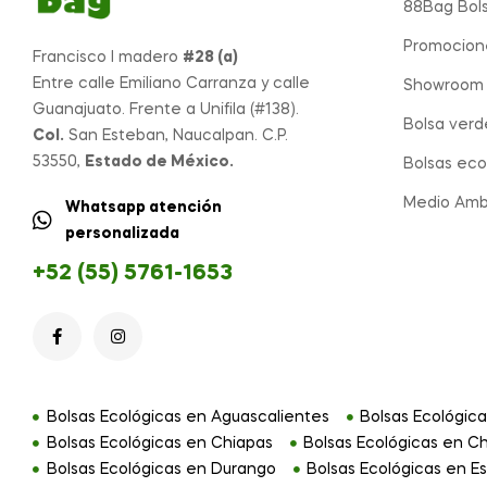
88Bag Bols
Promocione
Francisco I madero
#28 (a)
Entre calle Emiliano Carranza y calle
Showroom 
Guanajuato. Frente a Unifila (#138).
Bolsa verd
Col.
San Esteban, Naucalpan. C.P.
53550,
Estado de México.
Bolsas eco
Medio Amb
Whatsapp atención
personalizada
+52 (55) 5761-1653
Bolsas Ecológicas en Aguascalientes
Bolsas Ecológica
Bolsas Ecológicas en Chiapas
Bolsas Ecológicas en C
Bolsas Ecológicas en Durango
Bolsas Ecológicas en E