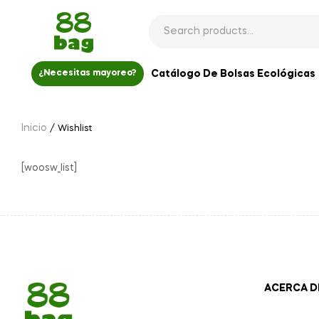
Catálogo De Bolsas Ecológicas
¿Necesitas mayoreo?
Inicio
/ Wishlist
[woosw_list]
ACERCA D