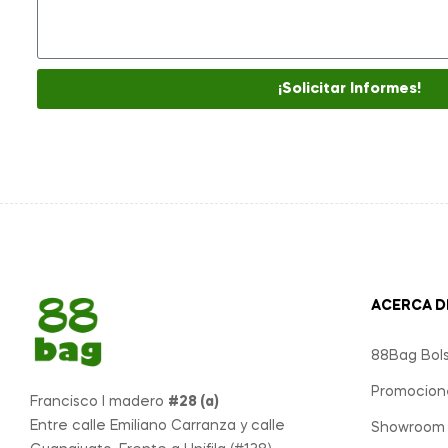
¡Solicitar Informes!
ACERCA D
88Bag Bols
Promocione
Francisco I madero
#28 (a)
Entre calle Emiliano Carranza y calle
Showroom 